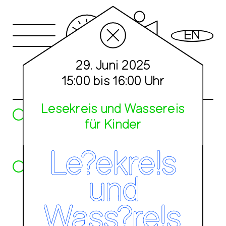
Kalender
EN
Programm
29. Juni 2025
Räume
Mittwoch, 25. Juni
15:00 bis 16:00 Uhr
Besuch
Lesekreis und Wassereis
16:00
Eröffnung
für Kinder
Kommt rein, wir fangen
an!
16:00
No rules, just tools
Offener Workshop mit
Raumfragen