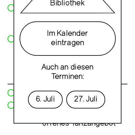
Bibliothek
15:00
No rules, just tools
Offener Workshop mit
Raumfragen
Im Kalender
16:00
Eine Runde Spielen
eintragen
Tischtennis
Auch an diesen
Dienstag, 1. Juli
Terminen:
16:00
Eine Runde spielen
6. Juli
27. Juli
17:30
Tanz mich, ich bin der
Kunstbau
offenes Tanzangebot